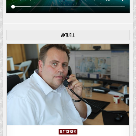
AKTUELL
RATGEBER
Posted