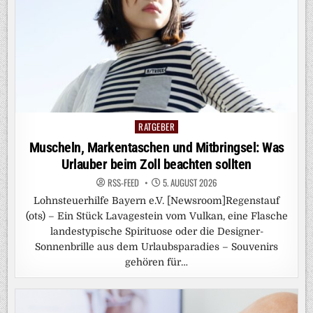
RATGEBER
Posted
in
Muscheln, Markentaschen und Mitbringsel: Was
Urlauber beim Zoll beachten sollten
RSS-FEED
5. AUGUST 2026
Lohnsteuerhilfe Bayern e.V. [Newsroom]Regenstauf
(ots) – Ein Stück Lavagestein vom Vulkan, eine Flasche
landestypische Spirituose oder die Designer-
Sonnenbrille aus dem Urlaubsparadies – Souvenirs
gehören für…