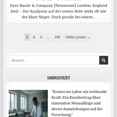
Dyer Baade & Company [Newsroom] London, England
(ots) – Der Kaufpreis auf der ersten Seite wirkt oft wie
der klare Sieger. Doch gerade bei einem…
Seitennummerierung
1
2
3
…
491
Older posts →
der
Beiträge
Search
for:
UMBRUCHSZEIT
"Krisen im Labor als treibende
Kraft: Ein Kurzbeitrag über
innovative Neuanfänge und
deren Auswirkungen auf die
Forschung."