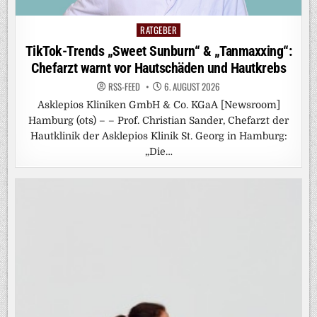
RATGEBER
Posted
in
TikTok-Trends „Sweet Sunburn“ & „Tanmaxxing“:
Chefarzt warnt vor Hautschäden und Hautkrebs
RSS-FEED
6. AUGUST 2026
Asklepios Kliniken GmbH & Co. KGaA [Newsroom]
Hamburg (ots) – – Prof. Christian Sander, Chefarzt der
Hautklinik der Asklepios Klinik St. Georg in Hamburg:
„Die…