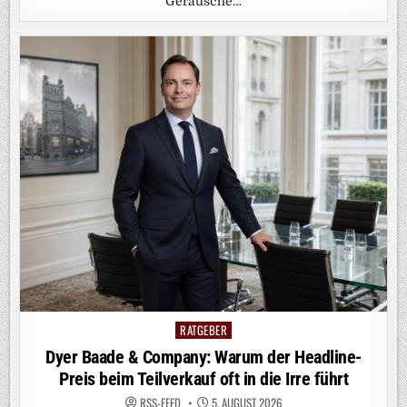
Geräusche…
RATGEBER
Posted
in
Dyer Baade & Company: Warum der Headline-
Preis beim Teilverkauf oft in die Irre führt
RSS-FEED
5. AUGUST 2026