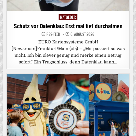
RATGEBER
Posted
in
Schutz vor Datenklau: Erst mal tief durchatmen
RSS-FEED
6. AUGUST 2026
EURO Kartensysteme GmbH
[Newsroom]Frankfurt/Main (ots) – „Mir passiert so was
nicht. Ich bin clever genug und merke einen Betrug
sofort.“ Ein Trugschluss, denn Datenklau kann…