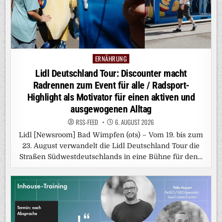
ERNÄHRUNG
Posted
in
Lidl Deutschland Tour: Discounter macht
Radrennen zum Event für alle / Radsport-
Highlight als Motivator für einen aktiven und
ausgewogenen Alltag
RSS-FEED
6. AUGUST 2026
Lidl [Newsroom] Bad Wimpfen (ots) – Vom 19. bis zum
23. August verwandelt die Lidl Deutschland Tour die
Straßen Südwestdeutschlands in eine Bühne für den…