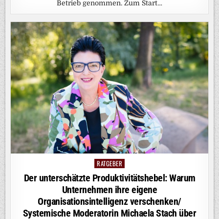
Betrieb genommen. Zum Start…
RATGEBER
Posted
in
Der unterschätzte Produktivitätshebel: Warum
Unternehmen ihre eigene
Organisationsintelligenz verschenken/
Systemische Moderatorin Michaela Stach über