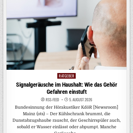
RATGEBER
Posted
in
Signalgeräusche im Haushalt: Wie das Gehör
Gefahren einstuft
RSS-FEED
5. AUGUST 2026
Bundesinnung der Hörakustiker KdöR [Newsroom]
Mainz (ots) – Der Kühlschrank brummt, die
Dunstabzugshaube rauscht, der Geschirrspüler auch,
sobald er Wasser einlässt oder abpumpt. Manche