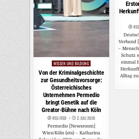
Ersto
Herkunft
RSS
Deutsc
Verband [
– Mensche
Schutz s
einmal I
WISSEN UND BILDUNG
Posted
Herkunft
in
Von der Kriminalgeschichte
Alltag z
zur Gesundheitsvorsorge:
Österreichisches
Unternehmen Permedio
bringt Genetik auf die
Greator-Bühne nach Köln
RSS-FEED
2. JULI 2026
Permedio [Newsroom]
Wien/Köln (ots) – Katharina