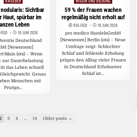
RATGEBER
WISSEN UND BILDUNG
Posted
Posted
in
in
 nodularis: Sichtbar
59 % der Frauen wachen
r Haut, spürbar im
regelmäßig nicht erholt auf
anzen Leben
RSS-FEED
18. JUNI 2026
-FEED
18. JUNI 2026
pro medico HandelsGmbH
[Newsroom] Berlin (ots) – Neue
Aventis Deutschland
Umfrage zeigt: Schlechter
bH [Newsroom]
Schlaf und fehlende Erholung
rt/Main (ots) – Wenn
prägen den Alltag vieler Frauen
z zur Dauerbelastung
in Deutschland Erholsamer
rät das Leben schnell
Schlaf ist…
Gleichgewicht. Genau
leben Menschen mit
Prurigo…
2
3
4
…
14
Older posts →