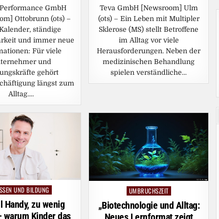
 Performance GmbH
Teva GmbH [Newsroom] Ulm
m] Ottobrunn (ots) –
(ots) – Ein Leben mit Multipler
 Kalender, ständige
Sklerose (MS) stellt Betroffene
arkeit und immer neue
im Alltag vor viele
mationen: Für viele
Herausforderungen. Neben der
ternehmer und
medizinischen Behandlung
ungskräfte gehört
spielen verständliche…
chäftigung längst zum
Alltag….
SSEN UND BILDUNG
sted
UMBRUCHSZEIT
Posted
in
el Handy, zu wenig
„Biotechnologie und Alltag:
– warum Kinder das
Neues Lernformat zeigt