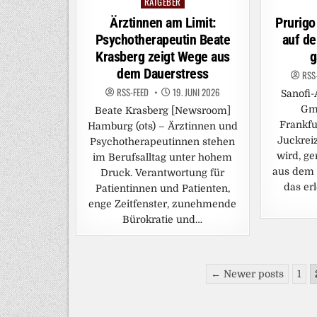
RATGEBER
Posted
in
Ärztinnen am Limit:
Prurigo
Psychotherapeutin Beate
auf de
Krasberg zeigt Wege aus
g
dem Dauerstress
RSS
RSS-FEED
19. JUNI 2026
Sanofi-
Gm
Beate Krasberg [Newsroom]
Frankfu
Hamburg (ots) – Ärztinnen und
Juckrei
Psychotherapeutinnen stehen
wird, ge
im Berufsalltag unter hohem
aus dem 
Druck. Verantwortung für
das er
Patientinnen und Patienten,
enge Zeitfenster, zunehmende
Bürokratie und…
Seitennummerierung
← Newer posts
1
der
Beiträge