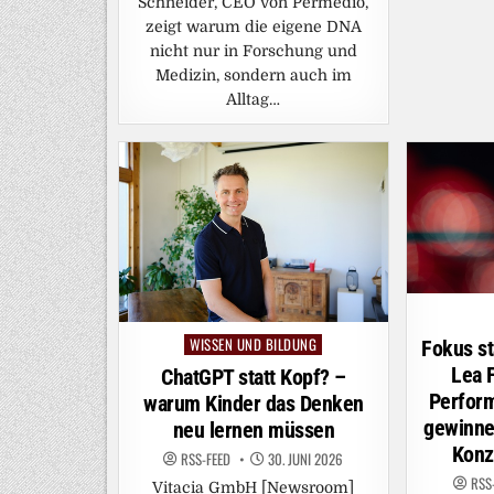
Schneider, CEO von Permedio,
zeigt warum die eigene DNA
nicht nur in Forschung und
Medizin, sondern auch im
Alltag…
WISSEN UND BILDUNG
Posted
Fokus st
in
Lea 
ChatGPT statt Kopf? –
Perform
warum Kinder das Denken
gewinne
neu lernen müssen
Konz
RSS-FEED
30. JUNI 2026
RSS
Vitacia GmbH [Newsroom]