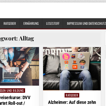
RATGEBER
ERNÄHRUNG
LESESTOFF
IMPRESSUM UND DATENSCHUTZ
agwort:
Alltag
SSEN UND BILDUNG
sted
RATGEBER
Posted
eiserkurse: DVV
in
Alzheimer: Auf diese zehn
artet Roll-out /