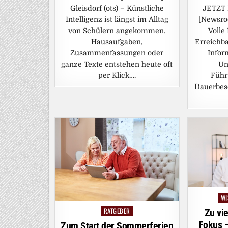
Gleisdorf (ots) – Künstliche
JETZT
Intelligenz ist längst im Alltag
[Newsroo
von Schülern angekommen.
Volle
Hausaufgaben,
Erreichb
Zusammenfassungen oder
Infor
ganze Texte entstehen heute oft
Un
per Klick….
Führ
Dauerbes
WI
Po
in
RATGEBER
Posted
Zu vi
in
Fokus 
Zum Start der Sommerferien