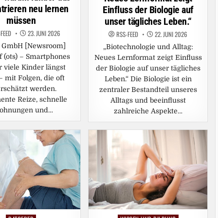
trieren neu lernen
Einfluss der Biologie auf
müssen
unser tägliches Leben.“
-FEED
23. JUNI 2026
RSS-FEED
22. JUNI 2026
a GmbH [Newsroom]
„Biotechnologie und Alltag:
f (ots) – Smartphones
Neues Lernformat zeigt Einfluss
r viele Kinder längst
der Biologie auf unser tägliches
– mit Folgen, die oft
Leben.“ Die Biologie ist ein
rschätzt werden.
zentraler Bestandteil unseres
nte Reize, schnelle
Alltags und beeinflusst
lohnungen und…
zahlreiche Aspekte…