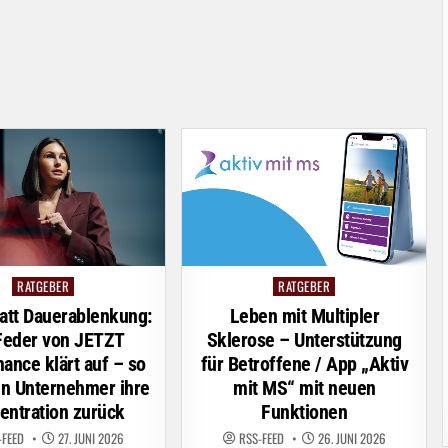
RATGEBER
RATGEBER
Posted
Posted
in
in
att Dauerablenkung:
Leben mit Multipler
Feder von JETZT
Sklerose – Unterstützung
ance klärt auf – so
für Betroffene / App „Aktiv
n Unternehmer ihre
mit MS“ mit neuen
entration zurück
Funktionen
-FEED
27. JUNI 2026
RSS-FEED
26. JUNI 2026