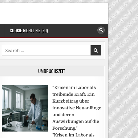
COOKIE-RICHTLINIE (EU)
Search
for:
UMBRUCHSZEIT
"Krisen im Labor als
treibende Kraft: Ein
Kurzbeitrag über
innovative Neuanfänge
und deren
Auswirkungen auf die
Forschung."
"Krisen im Labor als