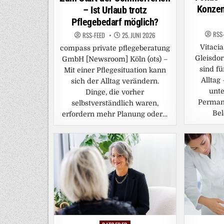
Konzen
– Ist Urlaub trotz
Pflegebedarf möglich?
RSS
RSS-FEED
25. JUNI 2026
Vitaci
compass private pflegeberatung
Gleisdor
GmbH [Newsroom] Köln (ots) –
sind fü
Mit einer Pflegesituation kann
Alltag 
sich der Alltag verändern.
unte
Dinge, die vorher
Permane
selbstverständlich waren,
Be
erfordern mehr Planung oder…