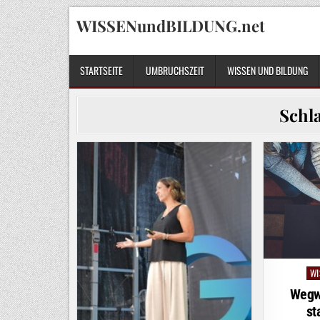
Skip
WISSENundBILDUNG.net
to
content
STARTSEITE
UMBRUCHSZEIT
WISSEN UND BILDUNG
Schl
WI
Po
in
Wegw
st