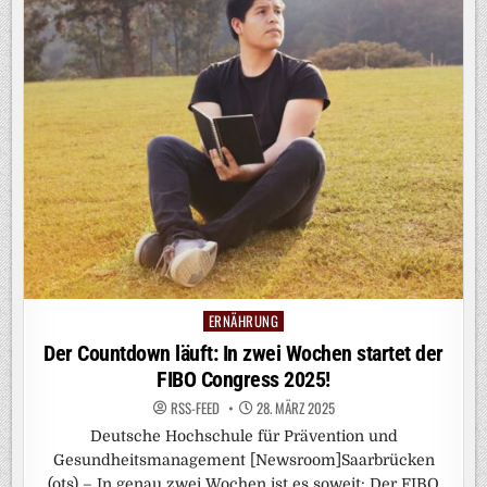
ERNÄHRUNG
Posted
in
Der Countdown läuft: In zwei Wochen startet der
FIBO Congress 2025!
RSS-FEED
28. MÄRZ 2025
Deutsche Hochschule für Prävention und
Gesundheitsmanagement [Newsroom]Saarbrücken
(ots) – In genau zwei Wochen ist es soweit: Der FIBO