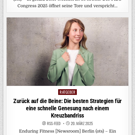
Congress 2025 öffnet seine Tore und verspricht…
RATGEBER
Posted
in
Zurück auf die Beine: Die besten Strategien für
eine schnelle Genesung nach einem
Kreuzbandriss
RSS-FEED
20. MÄRZ 2025
Enduring Fitness [Newsroom] Berlin (ots) – Ein