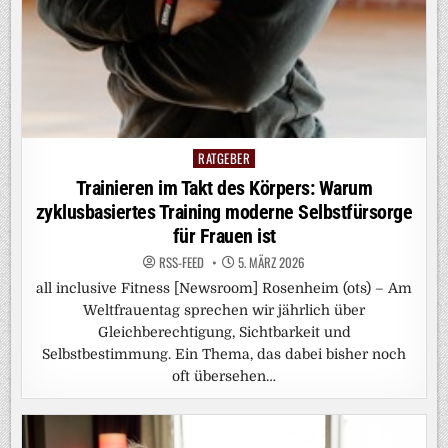
RATGEBER
Posted
in
Trainieren im Takt des Körpers: Warum
zyklusbasiertes Training moderne Selbstfürsorge
für Frauen ist
RSS-FEED
5. MÄRZ 2026
all inclusive Fitness [Newsroom] Rosenheim (ots) – Am
Weltfrauentag sprechen wir jährlich über
Gleichberechtigung, Sichtbarkeit und
Selbstbestimmung. Ein Thema, das dabei bisher noch
oft übersehen…