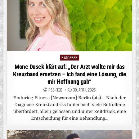
RATGEBER
Posted
in
Mone Dusek klärt auf: „Der Arzt wollte mir das
Kreuzband ersetzen – ich fand eine Lösung, die
mir Hoffnung gab“
RSS-FEED
30. APRIL 2025
Enduring Fitness [Newsroom] Berlin (ots) – Nach der
Diagnose Kreuzbandriss fühlen sich viele Betroffene
überfordert, allein gelassen und unter Zeitdruck, eine
Entscheidung für eine Behandlung…