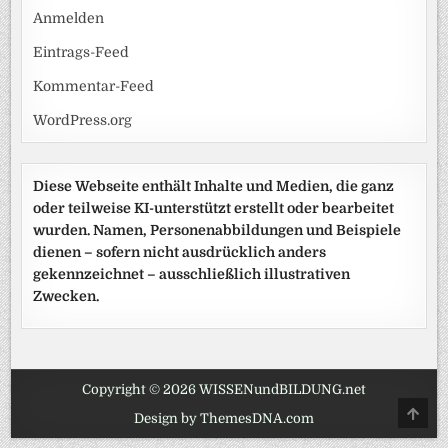
Anmelden
Eintrags-Feed
Kommentar-Feed
WordPress.org
Diese Webseite enthält Inhalte und Medien, die ganz
oder teilweise KI-unterstützt erstellt oder bearbeitet
wurden. Namen, Personenabbildungen und Beispiele
dienen – sofern nicht ausdrücklich anders
gekennzeichnet – ausschließlich illustrativen
Zwecken.
Copyright © 2026 WISSENundBILDUNG.net
SCRO
Design by ThemesDNA.com
TO
TOP