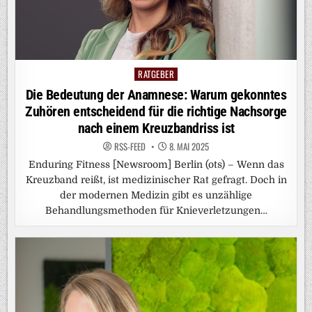
RATGEBER
Posted
in
Die Bedeutung der Anamnese: Warum gekonntes
Zuhören entscheidend für die richtige Nachsorge
nach einem Kreuzbandriss ist
RSS-FEED
8. MAI 2025
Enduring Fitness [Newsroom] Berlin (ots) – Wenn das
Kreuzband reißt, ist medizinischer Rat gefragt. Doch in
der modernen Medizin gibt es unzählige
Behandlungsmethoden für Knieverletzungen…