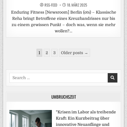
RSS-FEED
18. MÄRZ 2025
Enduring Fitness [Newsroom] Berlin (ots) – Klassische
Reha bringt Betroffene eines Kreuzbandrisses nur bis
zu einem gewissen Punkt – doch was, wenn sie mehr
wollen?…
Seitennummerierung
1
2
3
Older posts →
der
Beiträge
Search
for:
UMBRUCHSZEIT
"Krisen im Labor als treibende
Kraft: Ein Kurzbeitrag über
innovative Neuanfänge und