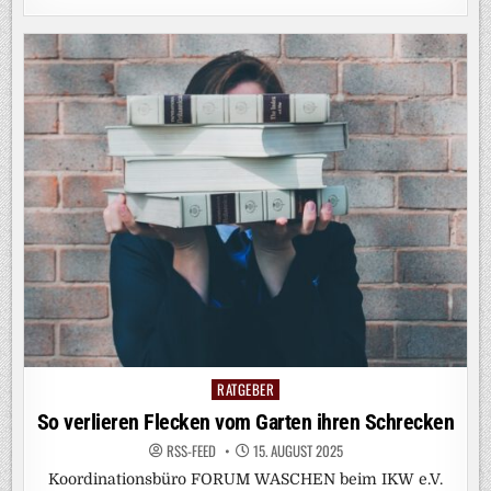
RATGEBER
Posted
in
So verlieren Flecken vom Garten ihren Schrecken
RSS-FEED
15. AUGUST 2025
Koordinationsbüro FORUM WASCHEN beim IKW e.V.