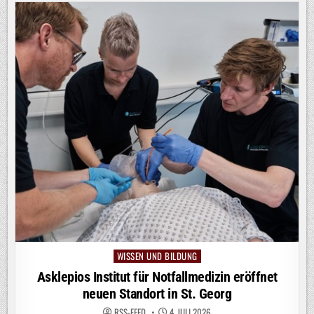
WISSEN UND BILDUNG
Posted
in
Asklepios Institut für Notfallmedizin eröffnet
neuen Standort in St. Georg
RSS-FEED
4. JULI 2026