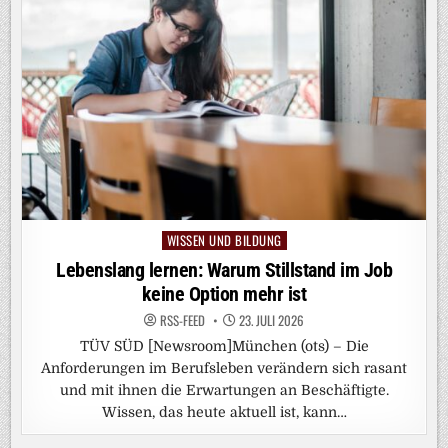
WISSEN UND BILDUNG
Posted
in
Lebenslang lernen: Warum Stillstand im Job
keine Option mehr ist
RSS-FEED
23. JULI 2026
TÜV SÜD [Newsroom]München (ots) – Die
Anforderungen im Berufsleben verändern sich rasant
und mit ihnen die Erwartungen an Beschäftigte.
Wissen, das heute aktuell ist, kann…