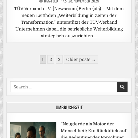
RSS-FEED
28. NOVEMBER 2025
TÜV-Verband e. V. [Newsroom]Berlin (ots) – Mit dem
neuen Leitfaden „Weiterbildung in Zeiten der
Transformation“ unterstützt der TÜV-Verband
Unternehmen dabei, die betriebliche Weiterbildung
strategisch auszurichten….
Seitennummerierung
1
2
3
Older posts →
der
Beiträge
Search
for:
UMBRUCHSZEIT
"Neugierde als Motor der
Menschheit: Ein Rückblick auf
die Bedeutung der Forschung