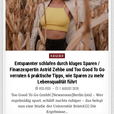
RATGEBER
Posted
in
Entspannter schlafen durch kluges Sparen /
Finanzexpertin Astrid Zehbe und Too Good To Go
verraten 6 praktische Tipps, wie Sparen zu mehr
Lebensqualität führt
RSS-FEED
7. AUGUST 2026
Too Good To Go GmbH [Newsroom]Berlin (ots) – Wer
regelmäßig spart, schläft nachts ruhiger – das belegt
nun eine Studie der Universität Bristol.(1) Die
Ergebnisse…