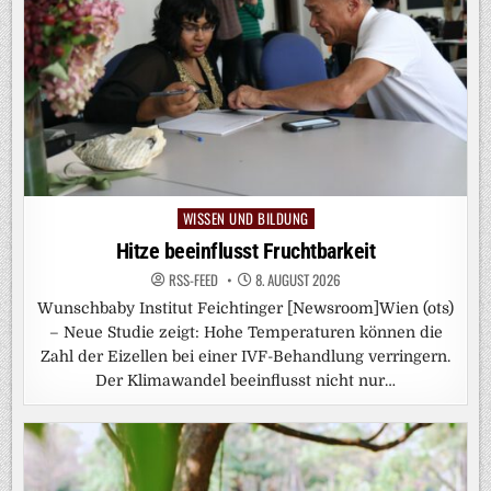
WISSEN UND BILDUNG
Posted
in
Hitze beeinflusst Fruchtbarkeit
RSS-FEED
8. AUGUST 2026
Wunschbaby Institut Feichtinger [Newsroom]Wien (ots)
– Neue Studie zeigt: Hohe Temperaturen können die
Zahl der Eizellen bei einer IVF-Behandlung verringern.
Der Klimawandel beeinflusst nicht nur…