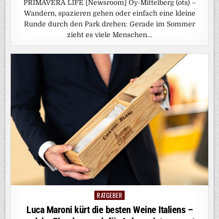
PRIMAVERA LIFE [Newsroom] Oy-Mittelberg (ots) –
Wandern, spazieren gehen oder einfach eine kleine
Runde durch den Park drehen: Gerade im Sommer
zieht es viele Menschen…
RATGEBER
Posted
in
Luca Maroni kürt die besten Weine Italiens –