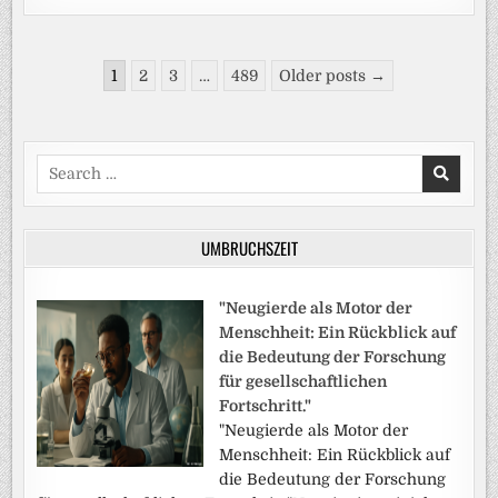
Seitennummerierung
1
2
3
…
489
Older posts →
der
Beiträge
Search
for:
UMBRUCHSZEIT
"Neugierde als Motor der
Menschheit: Ein Rückblick auf
die Bedeutung der Forschung
für gesellschaftlichen
Fortschritt."
"Neugierde als Motor der
Menschheit: Ein Rückblick auf
die Bedeutung der Forschung