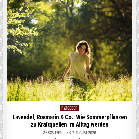
RATGEBER
Posted
in
Lavendel, Rosmarin & Co.: Wie Sommerpflanzen
zu Kraftquellen im Alltag werden
RSS-FEED
7. AUGUST 2026