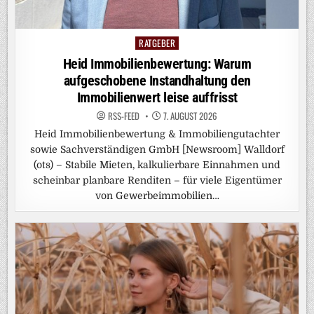
RATGEBER
Posted
in
Heid Immobilienbewertung: Warum
aufgeschobene Instandhaltung den
Immobilienwert leise auffrisst
RSS-FEED
7. AUGUST 2026
Heid Immobilienbewertung & Immobiliengutachter
sowie Sachverständigen GmbH [Newsroom] Walldorf
(ots) – Stabile Mieten, kalkulierbare Einnahmen und
scheinbar planbare Renditen – für viele Eigentümer
von Gewerbeimmobilien…