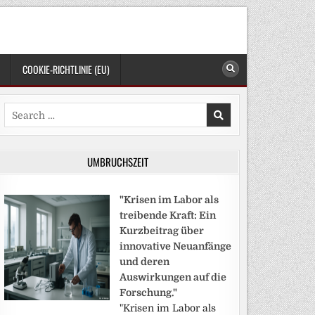
COOKIE-RICHTLINIE (EU)
Search
for:
UMBRUCHSZEIT
"Krisen im Labor als
treibende Kraft: Ein
Kurzbeitrag über
innovative Neuanfänge
und deren
Auswirkungen auf die
Forschung."
"Krisen im Labor als