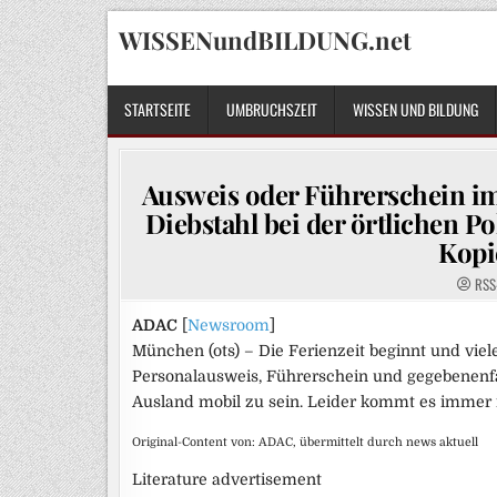
Skip
WISSENundBILDUNG.net
to
content
STARTSEITE
UMBRUCHSZEIT
WISSEN UND BILDUNG
Ausweis oder Führerschein im 
Diebstahl bei der örtlichen Po
Kopi
RSS
ADAC
[
Newsroom
]
München (ots) – Die Ferienzeit beginnt und viel
Personalausweis, Führerschein und gegebenenf
Ausland mobil zu sein. Leider kommt es immer 
Original-Content von: ADAC, übermittelt durch news aktuell
Literature advertisement