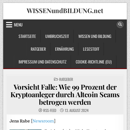
Skip
WISSENundBILDUNG.net
to
content
MENU
STARTSEITE
UMBRUCHSZEIT
WISSEN UND BILDUNG
RATGEBER
ERNÄHRUNG
LESESTOFF
IMPRESSUM UND DATENSCHUTZ
COOKIE-RICHTLINIE (EU)
POSTED
RATGEBER
IN
Vorsicht Falle: Wie 99 Prozent der
Kryptoanleger durch Altcoin Scams
betrogen werden
RSS-FEED
13. AUGUST 2024
Jens Rabe
[
Newsroom
]