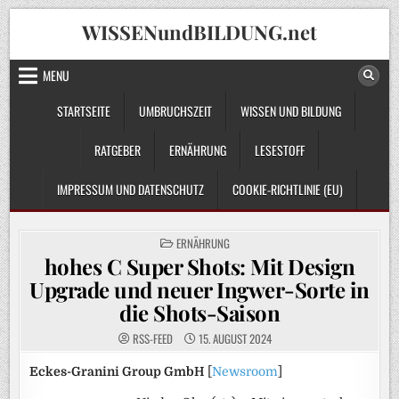
Skip
WISSENundBILDUNG.net
to
content
MENU
STARTSEITE
UMBRUCHSZEIT
WISSEN UND BILDUNG
RATGEBER
ERNÄHRUNG
LESESTOFF
IMPRESSUM UND DATENSCHUTZ
COOKIE-RICHTLINIE (EU)
POSTED
ERNÄHRUNG
IN
hohes C Super Shots: Mit Design
Upgrade und neuer Ingwer-Sorte in
die Shots-Saison
RSS-FEED
15. AUGUST 2024
Eckes-Granini Group GmbH
[
Newsroom
]