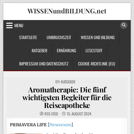
Skip
WISSENundBILDUNG.net
to
content
MENU
STARTSEITE
UMBRUCHSZEIT
WISSEN UND BILDUNG
RATGEBER
ERNÄHRUNG
LESESTOFF
IMPRESSUM UND DATENSCHUTZ
COOKIE-RICHTLINIE (EU)
POSTED
RATGEBER
IN
Aromatherapie: Die fünf
wichtigsten Begleiter für die
Reiseapotheke
RSS-FEED
15. AUGUST 2024
PRIMAVERA LIFE
[
Newsroom
]