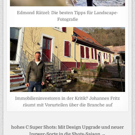
Edmond Rätzel: Die besten Tipps für Landscape-
Fotografie
Immobilieninvestoren in der Kritik? Johannes Fritz
räumt mit Vorurteilen über die Branche auf
Beitragsnavigation
hohes C Super Shots: Mit Design Upgrade und neuer
Ingwer-Sorte in die Shots-Saison →