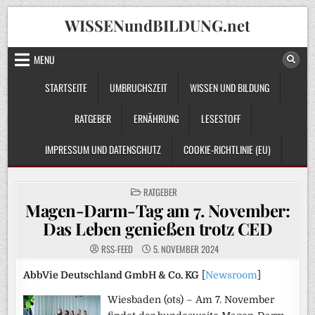
Skip
WISSENundBILDUNG.net
to
content
MENU
STARTSEITE
UMBRUCHSZEIT
WISSEN UND BILDUNG
RATGEBER
ERNÄHRUNG
LESESTOFF
IMPRESSUM UND DATENSCHUTZ
COOKIE-RICHTLINIE (EU)
POSTED
RATGEBER
IN
Magen-Darm-Tag am 7. November:
Das Leben genießen trotz CED
RSS-FEED
5. NOVEMBER 2024
AbbVie Deutschland GmbH & Co. KG
[
Newsroom
]
Wiesbaden (ots) – Am 7. November