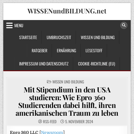
Skip
WISSENundBILDUNG.net
to
content
MENU
STARTSEITE
UMBRUCHSZEIT
WISSEN UND BILDUNG
RATGEBER
ERNÄHRUNG
LESESTOFF
IMPRESSUM UND DATENSCHUTZ
COOKIE-RICHTLINIE (EU)
POSTED
WISSEN UND BILDUNG
IN
Mit Stipendium in den USA
studieren: Wie Epro 360
Studierenden dabei hilft, ihren
amerikanischen Traum zu leben
RSS-FEED
5. NOVEMBER 2024
Epro 360 LLC
[
Newsroom
]