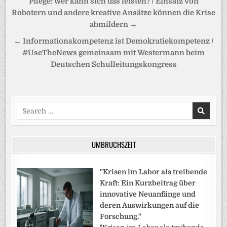
Beitragsnavigation
Pflege: wer kann sich das leisten? / Einsatz von
Robotern und andere kreative Ansätze können die Krise
abmildern →
← Informationskompetenz ist Demokratiekompetenz /
#UseTheNews gemeinsam mit Westermann beim
Deutschen Schulleitungskongress
Search
for:
UMBRUCHSZEIT
"Krisen im Labor als treibende
Kraft: Ein Kurzbeitrag über
innovative Neuanfänge und
deren Auswirkungen auf die
Forschung."