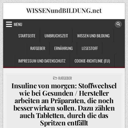
Skip
WISSENundBILDUNG.net
to
content
MENU
STARTSEITE
UMBRUCHSZEIT
WISSEN UND BILDUNG
RATGEBER
ERNÄHRUNG
LESESTOFF
IMPRESSUM UND DATENSCHUTZ
COOKIE-RICHTLINIE (EU)
POSTED
RATGEBER
IN
Insuline von morgen: Stoffwechsel
wie bei Gesunden / Hersteller
arbeiten an Präparaten, die noch
besser wirken sollen. Dazu zählen
auch Tabletten, durch die das
Spritzen entfällt