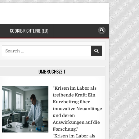
COOKIE-RICHTLINIE (EU)
Search
for:
UMBRUCHSZEIT
"Krisen im Labor als
treibende Kraft: Ein
Kurzbeitrag über
innovative Neuanfänge
und deren
Auswirkungen auf die
Forschung."
"Krisen im Labor als