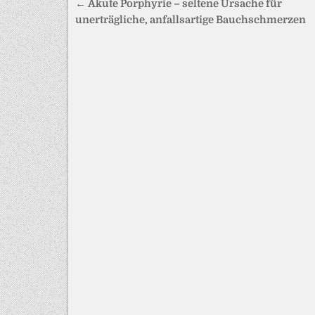
Beitragsnavigation
← Akute Porphyrie – seltene Ursache für
unerträgliche, anfallsartige Bauchschmerzen