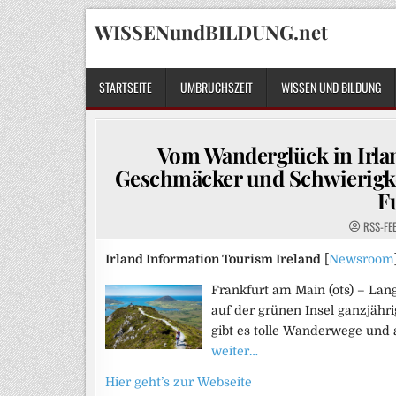
Skip
WISSENundBILDUNG.net
to
content
STARTSEITE
UMBRUCHSZEIT
WISSEN UND BILDUNG
Vom Wanderglück in Irland 
Geschmäcker und Schwierigkei
F
RSS-FE
Irland Information Tourism Ireland
[
Newsroom
Frankfurt am Main (ots) – La
auf der grünen Insel ganzjähri
gibt es tolle Wanderwege und 
weiter…
Hier geht’s zur Webseite