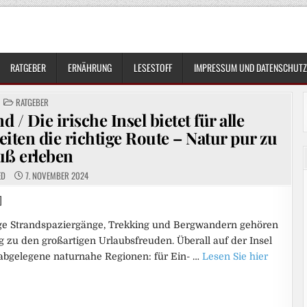
RATGEBER
ERNÄHRUNG
LESESTOFF
IMPRESSUM UND DATENSCHUTZ
POSTED
RATGEBER
IN
/ Die irische Insel bietet für alle
ten die richtige Route – Natur pur zu
uß erleben
ED
7. NOVEMBER 2024
]
nge Strandspaziergänge, Trekking und Bergwandern gehören
g zu den großartigen Urlaubsfreuden. Überall auf der Insel
abgelegene naturnahe Regionen: für Ein- …
Lesen Sie hier