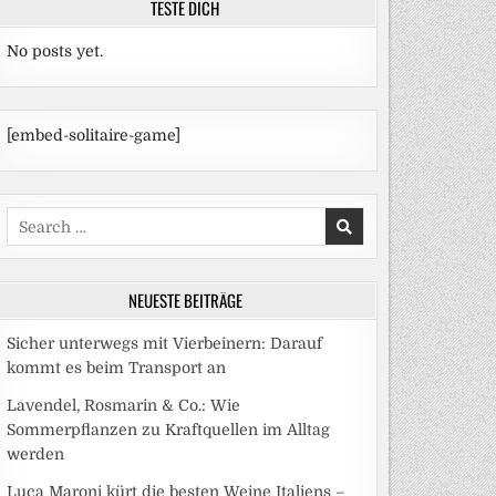
TESTE DICH
No posts yet.
[embed-solitaire-game]
Search
for:
NEUESTE BEITRÄGE
Sicher unterwegs mit Vierbeinern: Darauf
kommt es beim Transport an
Lavendel, Rosmarin & Co.: Wie
Sommerpflanzen zu Kraftquellen im Alltag
werden
Luca Maroni kürt die besten Weine Italiens –