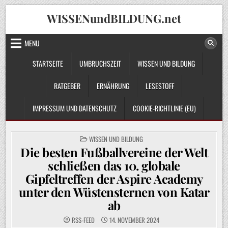
Skip
WISSENundBILDUNG.net
to
content
MENU
STARTSEITE
UMBRUCHSZEIT
WISSEN UND BILDUNG
RATGEBER
ERNÄHRUNG
LESESTOFF
IMPRESSUM UND DATENSCHUTZ
COOKIE-RICHTLINIE (EU)
POSTED
WISSEN UND BILDUNG
IN
Die besten Fußballvereine der Welt
schließen das 10. globale
Gipfeltreffen der Aspire Academy
unter den Wüstensternen von Katar
ab
RSS-FEED
14. NOVEMBER 2024