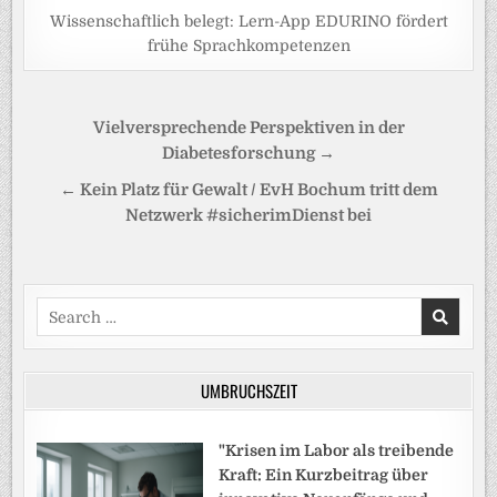
Wissenschaftlich belegt: Lern-App EDURINO fördert
frühe Sprachkompetenzen
Beitragsnavigation
Vielversprechende Perspektiven in der
Diabetesforschung →
← Kein Platz für Gewalt / EvH Bochum tritt dem
Netzwerk #sicherimDienst bei
Search
for:
UMBRUCHSZEIT
"Krisen im Labor als treibende
Kraft: Ein Kurzbeitrag über