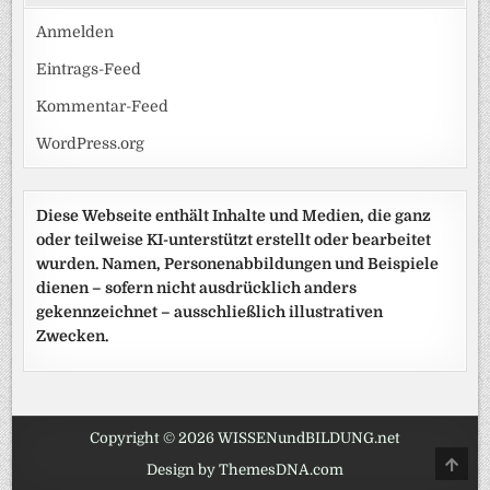
Anmelden
Eintrags-Feed
Kommentar-Feed
WordPress.org
Diese Webseite enthält Inhalte und Medien, die ganz
oder teilweise KI-unterstützt erstellt oder bearbeitet
wurden. Namen, Personenabbildungen und Beispiele
dienen – sofern nicht ausdrücklich anders
gekennzeichnet – ausschließlich illustrativen
Zwecken.
Copyright © 2026 WISSENundBILDUNG.net
SCRO
Design by ThemesDNA.com
TO