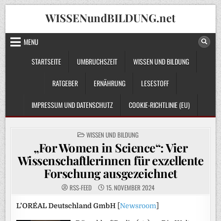
Skip
WISSENundBILDUNG.net
to
content
MENU
STARTSEITE
UMBRUCHSZEIT
WISSEN UND BILDUNG
RATGEBER
ERNÄHRUNG
LESESTOFF
IMPRESSUM UND DATENSCHUTZ
COOKIE-RICHTLINIE (EU)
POSTED
WISSEN UND BILDUNG
IN
„For Women in Science“: Vier
Wissenschaftlerinnen für exzellente
Forschung ausgezeichnet
RSS-FEED
15. NOVEMBER 2024
L’ORÉAL Deutschland GmbH
[
Newsroom
]