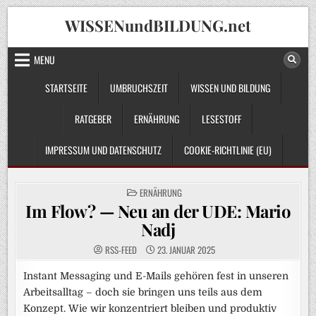
Skip
WISSENundBILDUNG.net
to
content
MENU
STARTSEITE
UMBRUCHSZEIT
WISSEN UND BILDUNG
RATGEBER
ERNÄHRUNG
LESESTOFF
IMPRESSUM UND DATENSCHUTZ
COOKIE-RICHTLINIE (EU)
POSTED
ERNÄHRUNG
IN
Im Flow? — Neu an der UDE: Mario
Nadj
RSS-FEED
23. JANUAR 2025
Instant Messaging und E-Mails gehören fest in unseren
Arbeitsalltag – doch sie bringen uns teils aus dem
Konzept. Wie wir konzentriert bleiben und produktiv