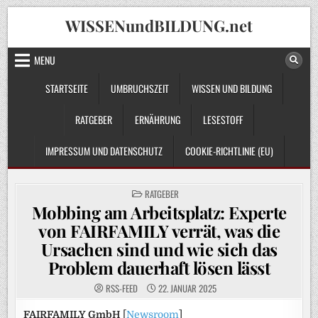
Skip
WISSENundBILDUNG.net
to
content
MENU
STARTSEITE
UMBRUCHSZEIT
WISSEN UND BILDUNG
RATGEBER
ERNÄHRUNG
LESESTOFF
IMPRESSUM UND DATENSCHUTZ
COOKIE-RICHTLINIE (EU)
POSTED
RATGEBER
IN
Mobbing am Arbeitsplatz: Experte
von FAIRFAMILY verrät, was die
Ursachen sind und wie sich das
Problem dauerhaft lösen lässt
RSS-FEED
22. JANUAR 2025
FAIRFAMILY GmbH
[
Newsroom
]