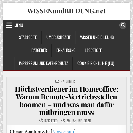
Skip
WISSENundBILDUNG.net
to
content
MENU
STARTSEITE
UMBRUCHSZEIT
WISSEN UND BILDUNG
RATGEBER
ERNÄHRUNG
LESESTOFF
IMPRESSUM UND DATENSCHUTZ
COOKIE-RICHTLINIE (EU)
POSTED
RATGEBER
IN
Höchstverdiener im Homeoffice:
Warum Remote-Vertriebsstellen
boomen – und was man dafür
mitbringen muss
RSS-FEED
29. JANUAR 2025
Closer-Academy.de
[
Newsroom
]