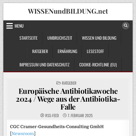
Skip
WISSENundBILDUNG.net
to
content
MENU
STARTSEITE
UMBRUCHSZEIT
WISSEN UND BILDUNG
RATGEBER
ERNÄHRUNG
LESESTOFF
IMPRESSUM UND DATENSCHUTZ
COOKIE-RICHTLINIE (EU)
POSTED
RATGEBER
IN
Europäische Antibiotikawoche
2024 / Wege aus der Antibiotika-
Falle
RSS-FEED
7. FEBRUAR 2025
CGC Cramer-Gesundheits-Consulting GmbH
[
Newsroom
]