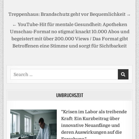
Beitragsnavigation
Treppenhaus: Brandschutz geht vor Bequemlichkeit →
← YouTube-Hit für mentale Gesundheit: Apotheken
Umschau-Format no stigma! knackt 10.000 Abos und
begeistert mit über 200.000 Views / Das Format gibt
Betroffenen eine Stimme und sorgt für Sichtbarkeit
Search
for:
UMBRUCHSZEIT
"Krisen im Labor als treibende
Kraft: Ein Kurzbeitrag über
innovative Neuanfänge und
deren Auswirkungen auf die