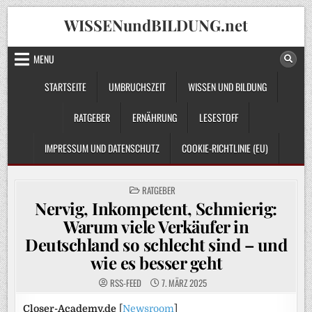
Skip
WISSENundBILDUNG.net
to
content
MENU
STARTSEITE
UMBRUCHSZEIT
WISSEN UND BILDUNG
RATGEBER
ERNÄHRUNG
LESESTOFF
IMPRESSUM UND DATENSCHUTZ
COOKIE-RICHTLINIE (EU)
POSTED
RATGEBER
IN
Nervig, Inkompetent, Schmierig:
Warum viele Verkäufer in
Deutschland so schlecht sind – und
wie es besser geht
RSS-FEED
7. MÄRZ 2025
Closer-Academy.de
[
Newsroom
]