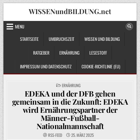
Skip
WISSENundBILDUNG.net
to
content
MENU
STARTSEITE
UMBRUCHSZEIT
WISSEN UND BILDUNG
RATGEBER
ERNÄHRUNG
LESESTOFF
IMPRESSUM UND DATENSCHUTZ
COOKIE-RICHTLINIE (EU)
POSTED
ERNÄHRUNG
IN
EDEKA und der DFB gehen
gemeinsam in die Zukunft: EDEKA
wird Ernährungspartner der
Männer-Fußball-
Nationalmannschaft
RSS-FEED
25. MÄRZ 2025