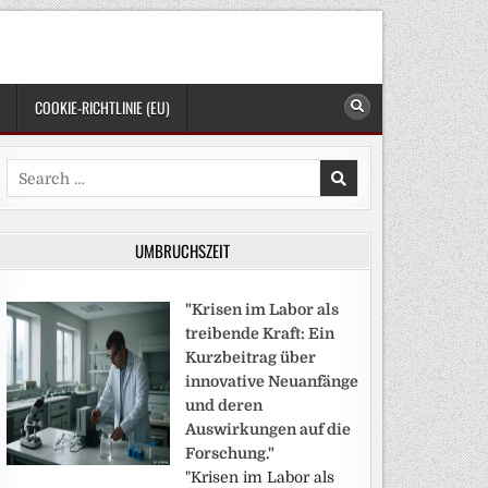
COOKIE-RICHTLINIE (EU)
Search
for:
UMBRUCHSZEIT
"Krisen im Labor als
treibende Kraft: Ein
Kurzbeitrag über
innovative Neuanfänge
und deren
Auswirkungen auf die
Forschung."
"Krisen im Labor als