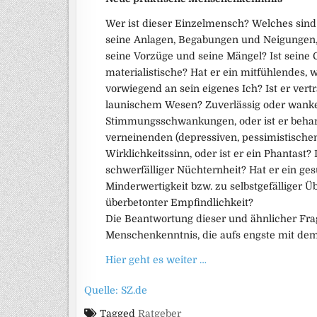
Wer ist dieser Einzelmensch? Welches sind
seine Anlagen, Begabungen und Neigungen, 
seine Vorzüge und seine Mängel? Ist seine G
materialistische? Hat er ein mitfühlendes,
vorwiegend an sein eigenes Ich? Ist er vert
launischem Wesen? Zuverlässig oder wankel
Stimmungsschwankungen, oder ist er beharr
verneinenden (depressiven, pessimistische
Wirklichkeitssinn, oder ist er ein Phantast?
schwerfälliger Nüchternheit? Hat er ein ge
Minderwertigkeit bzw. zu selbstgefälliger 
überbetonter Empfindlichkeit?
Die Beantwortung dieser und ähnlicher Frag
Menschenkenntnis, die aufs engste mit de
Hier geht es weiter …
Quelle: SZ.de
Tagged
Ratgeber