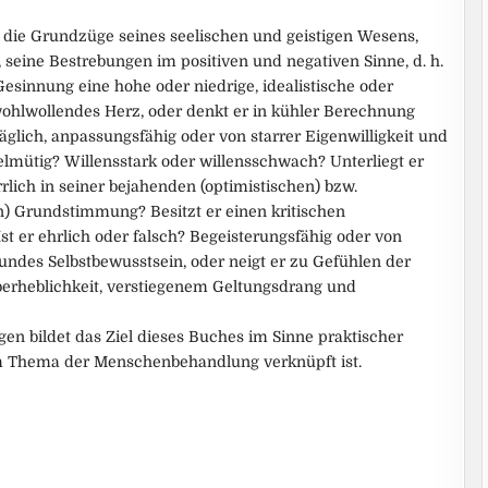
 die Grundzüge seines seelischen und geistigen Wesens,
seine Bestrebungen im positiven und negativen Sinne, d. h.
esinnung eine hohe oder niedrige, idealistische oder
 wohlwollendes Herz, oder denkt er in kühler Berechnung
räglich, anpassungsfähig oder von starrer Eigenwilligkeit und
mütig? Willensstark oder willensschwach? Unterliegt er
lich in seiner bejahenden (optimistischen) bzw.
n) Grundstimmung? Besitzt er einen kritischen
 Ist er ehrlich oder falsch? Begeisterungsfähig oder von
sundes Selbstbewusstsein, oder neigt er zu Gefühlen der
Überheblichkeit, verstiegenem Geltungsdrang und
en bildet das Ziel dieses Buches im Sinne praktischer
m Thema der Menschenbehandlung verknüpft ist.