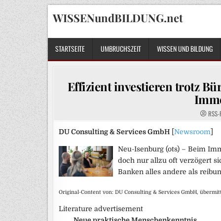
Skip
WISSENundBILDUNG.net
to
content
STARTSEITE
UMBRUCHSZEIT
WISSEN UND BILDUNG
Effizient investieren trotz B
Immo
RSS-
DU Consulting & Services GmbH
[
Newsroom
]
Neu-Isenburg (ots) – Beim Im
doch nur allzu oft verzögert 
Banken alles andere als reibun
Original-Content von: DU Consulting & Services GmbH, übermitt
Literature advertisement
Neue praktische Menschenkenntnis