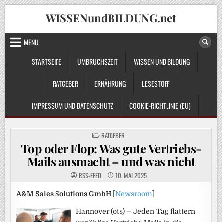
Skip
WISSENundBILDUNG.net
to
content
MENU
STARTSEITE
UMBRUCHSZEIT
WISSEN UND BILDUNG
RATGEBER
ERNÄHRUNG
LESESTOFF
IMPRESSUM UND DATENSCHUTZ
COOKIE-RICHTLINIE (EU)
POSTED
RATGEBER
IN
Top oder Flop: Was gute Vertriebs-
Mails ausmacht – und was nicht
RSS-FEED
10. MAI 2025
A&M Sales Solutions GmbH
[
Newsroom
]
Hannover (ots) – Jeden Tag flattern