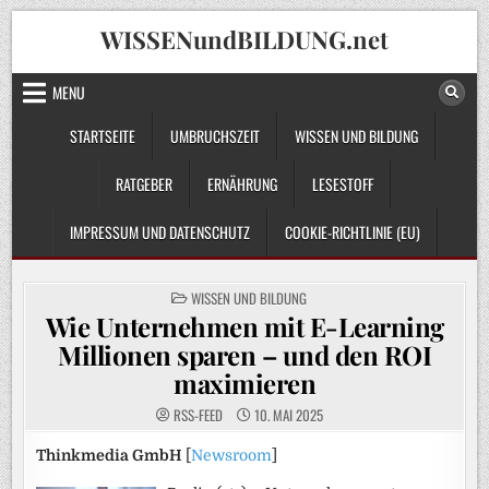
Skip
WISSENundBILDUNG.net
to
content
MENU
STARTSEITE
UMBRUCHSZEIT
WISSEN UND BILDUNG
RATGEBER
ERNÄHRUNG
LESESTOFF
IMPRESSUM UND DATENSCHUTZ
COOKIE-RICHTLINIE (EU)
POSTED
WISSEN UND BILDUNG
IN
Wie Unternehmen mit E-Learning
Millionen sparen – und den ROI
maximieren
RSS-FEED
10. MAI 2025
Thinkmedia GmbH
[
Newsroom
]