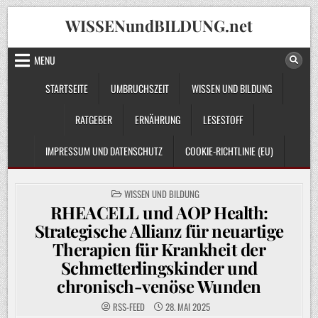
Skip
WISSENundBILDUNG.net
to
content
MENU
STARTSEITE
UMBRUCHSZEIT
WISSEN UND BILDUNG
RATGEBER
ERNÄHRUNG
LESESTOFF
IMPRESSUM UND DATENSCHUTZ
COOKIE-RICHTLINIE (EU)
POSTED
WISSEN UND BILDUNG
IN
RHEACELL und AOP Health:
Strategische Allianz für neuartige
Therapien für Krankheit der
Schmetterlingskinder und
chronisch-venöse Wunden
RSS-FEED
28. MAI 2025