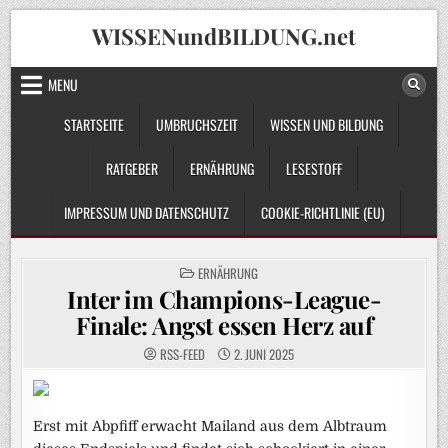
Skip
WISSENundBILDUNG.net
to
content
MENU
STARTSEITE
UMBRUCHSZEIT
WISSEN UND BILDUNG
RATGEBER
ERNÄHRUNG
LESESTOFF
IMPRESSUM UND DATENSCHUTZ
COOKIE-RICHTLINIE (EU)
POSTED
ERNÄHRUNG
IN
Inter im Champions-League-
Finale: Angst essen Herz auf
RSS-FEED
2. JUNI 2025
Erst mit Abpfiff erwacht Mailand aus dem Albtraum