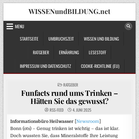
Skip
WISSENundBILDUNG.net
to
content
MENU
STARTSEITE
UMBRUCHSZEIT
WISSEN UND BILDUNG
RATGEBER
ERNÄHRUNG
LESESTOFF
IMPRESSUM UND DATENSCHUTZ
COOKIE-RICHTLINIE (EU)
POSTED
RATGEBER
IN
Funfacts rund ums Trinken –
Hätten Sie das gewusst?
RSS-FEED
4. JUNI 2025
Informationsbüro Heilwasser
[
Newsroom
]
Bonn (ots) – Genug trinken ist wichtig – das ist klar.
Doch wussten Sie, dass Mineralstoffe Ihre Leistung