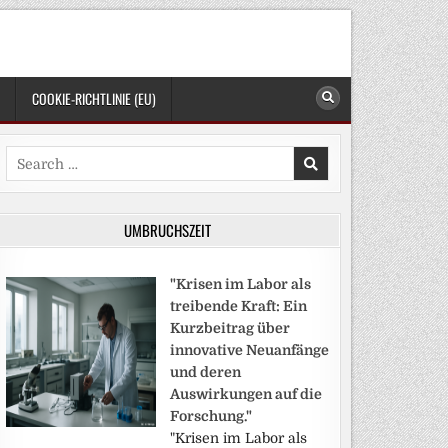
COOKIE-RICHTLINIE (EU)
Search
for:
UMBRUCHSZEIT
"Krisen im Labor als
treibende Kraft: Ein
Kurzbeitrag über
innovative Neuanfänge
und deren
Auswirkungen auf die
Forschung."
"Krisen im Labor als