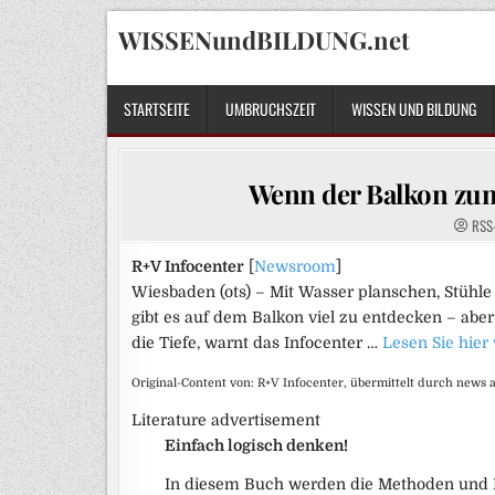
Skip
WISSENundBILDUNG.net
to
content
STARTSEITE
UMBRUCHSZEIT
WISSEN UND BILDUNG
Wenn der Balkon zum 
RSS
R+V Infocenter
[
Newsroom
]
Wiesbaden (ots) – Mit Wasser planschen, Stühle
gibt es auf dem Balkon viel zu entdecken – aber 
die Tiefe, warnt das Infocenter …
Lesen Sie hier
Original-Content von: R+V Infocenter, übermittelt durch news a
Literature advertisement
Einfach logisch denken!
In diesem Buch werden die Methoden und 