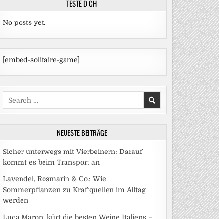
TESTE DICH
No posts yet.
[embed-solitaire-game]
Search
for:
NEUESTE BEITRÄGE
Sicher unterwegs mit Vierbeinern: Darauf
kommt es beim Transport an
Lavendel, Rosmarin & Co.: Wie
Sommerpflanzen zu Kraftquellen im Alltag
werden
Luca Maroni kürt die besten Weine Italiens –