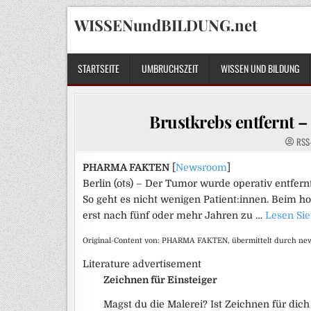
Skip
WISSENundBILDUNG.net
to
content
STARTSEITE
UMBRUCHSZEIT
WISSEN UND BILDUNG
Brustkrebs entfernt –
RSS
PHARMA FAKTEN
[
Newsroom
]
Berlin (ots) – Der Tumor wurde operativ entfern
So geht es nicht wenigen Patient:innen. Beim h
erst nach fünf oder mehr Jahren zu …
Lesen Sie
Original-Content von: PHARMA FAKTEN, übermittelt durch new
Literature advertisement
Zeichnen für Einsteiger
Magst du die Malerei? Ist Zeichnen für dich 