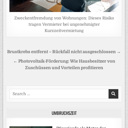
Zweckentfremdung von Wohnungen: Dieses Risiko
tragen Vermieter bei ungenehmigter
Kurzzeitvermietung
Beitragsnavigation
Brustkrebs entfernt – Rückfall nicht ausgeschlossen →
← Photovoltaik-Förderung: Wie Hausbesitzer von
Zuschüssen und Vorteilen profitieren
Search
for:
UMBRUCHSZEIT