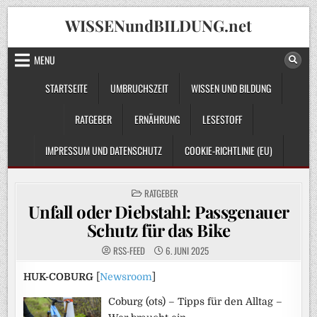
Skip
WISSENundBILDUNG.net
to
content
MENU
STARTSEITE
UMBRUCHSZEIT
WISSEN UND BILDUNG
RATGEBER
ERNÄHRUNG
LESESTOFF
IMPRESSUM UND DATENSCHUTZ
COOKIE-RICHTLINIE (EU)
POSTED
RATGEBER
IN
Unfall oder Diebstahl: Passgenauer
Schutz für das Bike
RSS-FEED
6. JUNI 2025
HUK-COBURG
[
Newsroom
]
Coburg (ots) – Tipps für den Alltag –