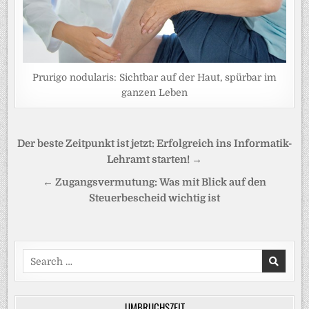
Prurigo nodularis: Sichtbar auf der Haut, spürbar im
ganzen Leben
Beitragsnavigation
Der beste Zeitpunkt ist jetzt: Erfolgreich ins Informatik-
Lehramt starten! →
← Zugangsvermutung: Was mit Blick auf den
Steuerbescheid wichtig ist
Search
for:
UMBRUCHSZEIT