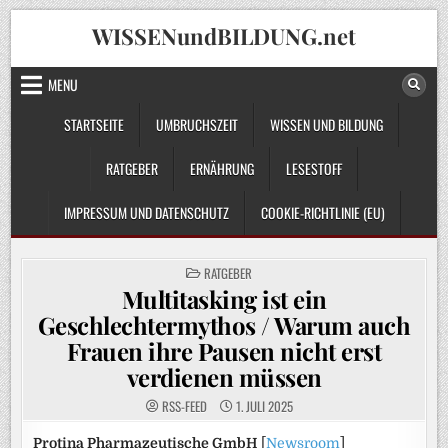
Skip
WISSENundBILDUNG.net
to
content
MENU
STARTSEITE
UMBRUCHSZEIT
WISSEN UND BILDUNG
RATGEBER
ERNÄHRUNG
LESESTOFF
IMPRESSUM UND DATENSCHUTZ
COOKIE-RICHTLINIE (EU)
POSTED
RATGEBER
IN
Multitasking ist ein
Geschlechtermythos / Warum auch
Frauen ihre Pausen nicht erst
verdienen müssen
RSS-FEED
1. JULI 2025
Protina Pharmazeutische GmbH
[
Newsroom
]