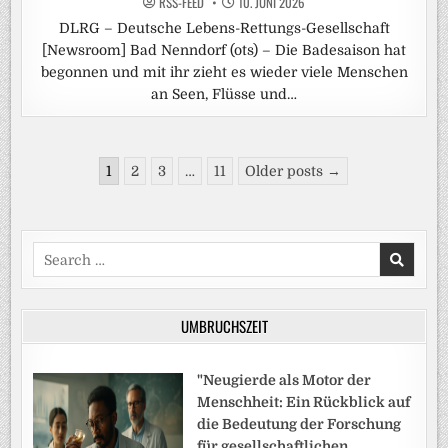
RSS-FEED
10. JUNI 2026
DLRG – Deutsche Lebens-Rettungs-Gesellschaft
[Newsroom] Bad Nenndorf (ots) – Die Badesaison hat
begonnen und mit ihr zieht es wieder viele Menschen
an Seen, Flüsse und…
Seitennummerierung
1
2
3
…
11
Older posts →
der
Beiträge
Search
for:
UMBRUCHSZEIT
"Neugierde als Motor der
Menschheit: Ein Rückblick auf
die Bedeutung der Forschung
für gesellschaftlichen