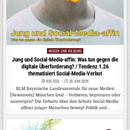
WISSEN UND BILDUNG
Posted
in
Jung und Social-Media-affin: Was tun gegen die
digitale Überforderung? / Tendenz 1.26
thematisiert Social-Media-Verbot
RSS-FEED
20. JUNI 2026
BLM Bayerische Landeszentrale für neue Medien
[Newsroom] München (ots) – Verbieten, begrenzen oder
aussteigen? Die Debatte über den Schutz Social-Media-
affiner junger Menschen bewegt Politik und…