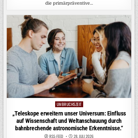
die primärpräventive…
UMBRUCHSZEIT
Posted
in
„Teleskope erweitern unser Universum: Einfluss
auf Wissenschaft und Weltanschauung durch
bahnbrechende astronomische Erkenntnisse.“
RSS-FEED
28. JULI 2026