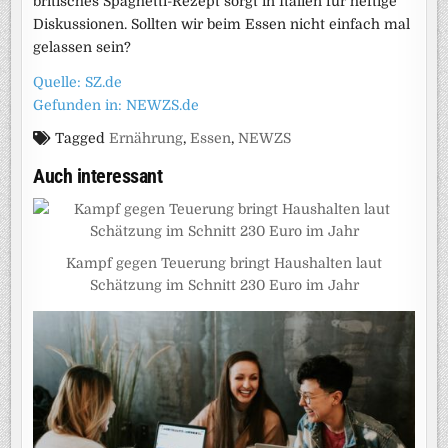
britisches Spaghetti-Rezept sorgt in Italien für heftige
Diskussionen. Sollten wir beim Essen nicht einfach mal
gelassen sein?
Quelle: SZ.de
Gefunden in: NEWZS.de
Tagged
Ernährung
,
Essen
,
NEWZS
Auch interessant
Kampf gegen Teuerung bringt Haushalten laut
Schätzung im Schnitt 230 Euro im Jahr