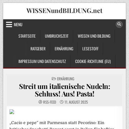
Skip
WISSENundBILDUNG.net
to
content
MENU
STARTSEITE
UMBRUCHSZEIT
WISSEN UND BILDUNG
RATGEBER
ERNÄHRUNG
LESESTOFF
IMPRESSUM UND DATENSCHUTZ
COOKIE-RICHTLINIE (EU)
POSTED
ERNÄHRUNG
IN
Streit um italienische Nudeln:
Schluss! Aus! Pasta!
RSS-FEED
11. AUGUST 2025
„Cacio e pepe“ mit Parmesan statt Pecorino: Ein