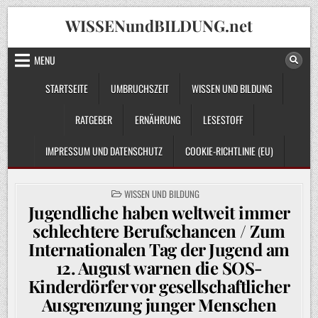
Skip
WISSENundBILDUNG.net
to
content
MENU
STARTSEITE
UMBRUCHSZEIT
WISSEN UND BILDUNG
RATGEBER
ERNÄHRUNG
LESESTOFF
IMPRESSUM UND DATENSCHUTZ
COOKIE-RICHTLINIE (EU)
POSTED
WISSEN UND BILDUNG
IN
Jugendliche haben weltweit immer
schlechtere Berufschancen / Zum
Internationalen Tag der Jugend am
12. August warnen die SOS-
Kinderdörfer vor gesellschaftlicher
Ausgrenzung junger Menschen