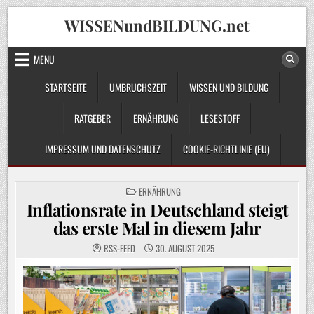
Skip
WISSENundBILDUNG.net
to
content
MENU
STARTSEITE
UMBRUCHSZEIT
WISSEN UND BILDUNG
RATGEBER
ERNÄHRUNG
LESESTOFF
IMPRESSUM UND DATENSCHUTZ
COOKIE-RICHTLINIE (EU)
POSTED
ERNÄHRUNG
IN
Inflationsrate in Deutschland steigt
das erste Mal in diesem Jahr
RSS-FEED
30. AUGUST 2025