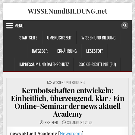
Skip
WISSENundBILDUNG.net
to
content
MENU
STARTSEITE
UMBRUCHSZEIT
WISSEN UND BILDUNG
RATGEBER
ERNÄHRUNG
LESESTOFF
IMPRESSUM UND DATENSCHUTZ
COOKIE-RICHTLINIE (EU)
POSTED
WISSEN UND BILDUNG
IN
Kernbotschaften entwickeln:
Einheitlich, überzeugend, klar / Ein
Online-Seminar der news aktuell
Academy
RSS-FEED
30. AUGUST 2025
news aktuell Academy
[
Newsroom
]