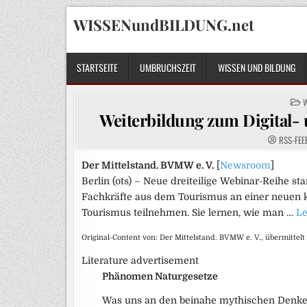
Skip
WISSENundBILDUNG.net
to
content
STARTSEITE
UMBRUCHSZEIT
WISSEN UND BILDUNG
P
I
Weiterbildung zum Digital-
RSS-FEE
Der Mittelstand. BVMW e. V.
[
Newsroom
]
Berlin (ots) – Neue dreiteilige Webinar-Reihe
Fachkräfte aus dem Tourismus an einer neuen k
Tourismus teilnehmen. Sie lernen, wie man …
Le
Original-Content von: Der Mittelstand. BVMW e. V., übermittelt
Literature advertisement
Phänomen Naturgesetze
Was uns an den beinahe mythischen Denkern 