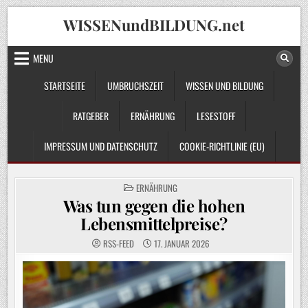
Skip
WISSENundBILDUNG.net
to
content
MENU
STARTSEITE
UMBRUCHSZEIT
WISSEN UND BILDUNG
RATGEBER
ERNÄHRUNG
LESESTOFF
IMPRESSUM UND DATENSCHUTZ
COOKIE-RICHTLINIE (EU)
POSTED
ERNÄHRUNG
IN
Was tun gegen die hohen
Lebensmittelpreise?
RSS-FEED
17. JANUAR 2026