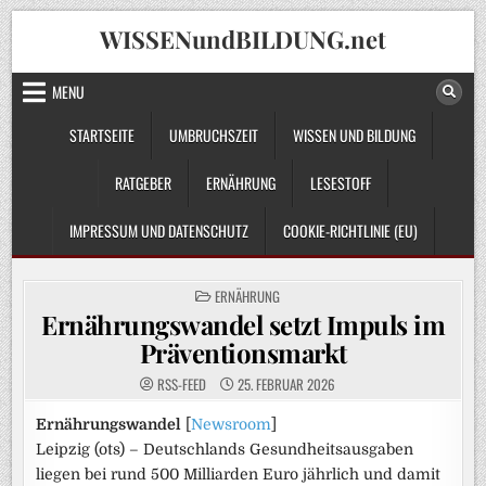
Skip
WISSENundBILDUNG.net
to
content
MENU
STARTSEITE
UMBRUCHSZEIT
WISSEN UND BILDUNG
RATGEBER
ERNÄHRUNG
LESESTOFF
IMPRESSUM UND DATENSCHUTZ
COOKIE-RICHTLINIE (EU)
POSTED
ERNÄHRUNG
IN
Ernährungswandel setzt Impuls im
Präventionsmarkt
RSS-FEED
25. FEBRUAR 2026
Ernährungswandel
[
Newsroom
]
Leipzig (ots) – Deutschlands Gesundheitsausgaben
liegen bei rund 500 Milliarden Euro jährlich und damit