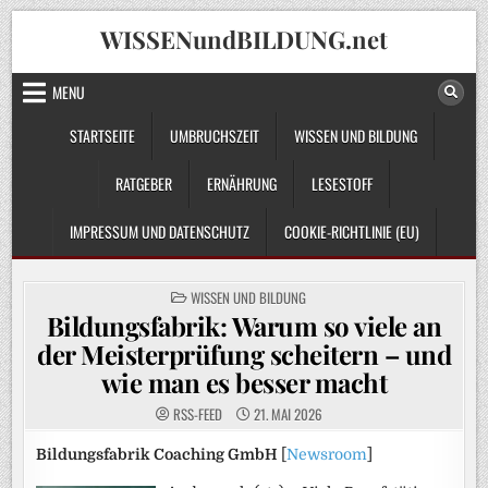
Skip
WISSENundBILDUNG.net
to
content
MENU
STARTSEITE
UMBRUCHSZEIT
WISSEN UND BILDUNG
RATGEBER
ERNÄHRUNG
LESESTOFF
IMPRESSUM UND DATENSCHUTZ
COOKIE-RICHTLINIE (EU)
POSTED
WISSEN UND BILDUNG
IN
Bildungsfabrik: Warum so viele an
der Meisterprüfung scheitern – und
wie man es besser macht
RSS-FEED
21. MAI 2026
Bildungsfabrik Coaching GmbH
[
Newsroom
]