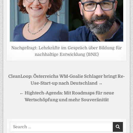
Nachgefragt: Lehrkräfte im Gespräch über Bildung für
nachhaltige Entwicklung (BNE)
Beitragsnavigation
CleanLoop: Österreichs WM-Goalie Schlager bringt Re-
Use-Start-up nach Deutschland →
← Hightech-Agenda: Mit Roadmaps für neue
Wertschöpfung und mehr Souveränität
Search
for: