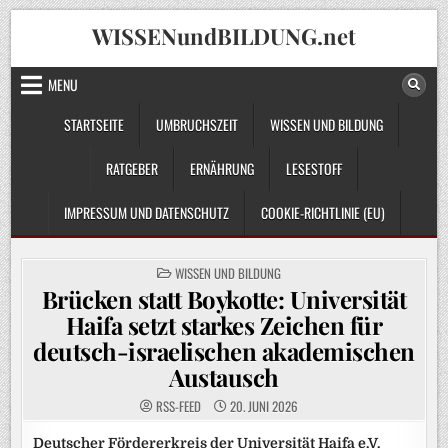
Skip
WISSENundBILDUNG.net
to
content
MENU
STARTSEITE
UMBRUCHSZEIT
WISSEN UND BILDUNG
RATGEBER
ERNÄHRUNG
LESESTOFF
IMPRESSUM UND DATENSCHUTZ
COOKIE-RICHTLINIE (EU)
POSTED
WISSEN UND BILDUNG
IN
Brücken statt Boykotte: Universität
Haifa setzt starkes Zeichen für
deutsch-israelischen akademischen
Austausch
RSS-FEED
20. JUNI 2026
Deutscher Fördererkreis der Universität Haifa e.V.