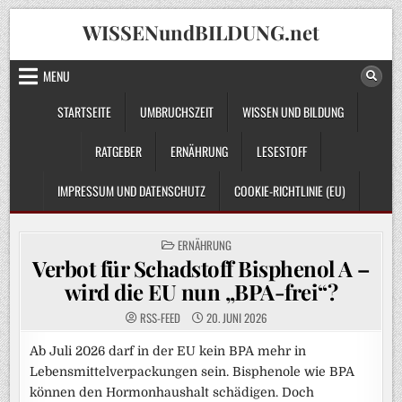
Skip
WISSENundBILDUNG.net
to
content
MENU
STARTSEITE
UMBRUCHSZEIT
WISSEN UND BILDUNG
RATGEBER
ERNÄHRUNG
LESESTOFF
IMPRESSUM UND DATENSCHUTZ
COOKIE-RICHTLINIE (EU)
POSTED
ERNÄHRUNG
IN
Verbot für Schadstoff Bisphenol A –
wird die EU nun „BPA-frei“?
RSS-FEED
20. JUNI 2026
Ab Juli 2026 darf in der EU kein BPA mehr in
Lebensmittelverpackungen sein. Bisphenole wie BPA
können den Hormonhaushalt schädigen. Doch