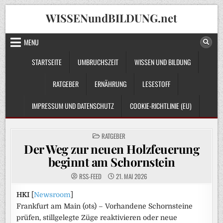
Skip
WISSENundBILDUNG.net
to
content
MENU
STARTSEITE
UMBRUCHSZEIT
WISSEN UND BILDUNG
RATGEBER
ERNÄHRUNG
LESESTOFF
IMPRESSUM UND DATENSCHUTZ
COOKIE-RICHTLINIE (EU)
POSTED
RATGEBER
IN
Der Weg zur neuen Holzfeuerung
beginnt am Schornstein
RSS-FEED
21. MAI 2026
HKI
[
Newsroom
]
Frankfurt am Main (ots) – Vorhandene Schornsteine
prüfen, stillgelegte Züge reaktivieren oder neue