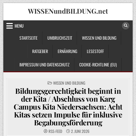
Skip
WISSENundBILDUNG.net
to
content
MENU
STARTSEITE
UMBRUCHSZEIT
WISSEN UND BILDUNG
RATGEBER
ERNÄHRUNG
LESESTOFF
IMPRESSUM UND DATENSCHUTZ
COOKIE-RICHTLINIE (EU)
POSTED
WISSEN UND BILDUNG
IN
Bildungsgerechtigkeit beginnt in
der Kita / Abschluss von Karg
Campus Kita Niedersachsen: Acht
Kitas setzen Impulse für inklusive
Begabungsförderung
RSS-FEED
2. JUNI 2026