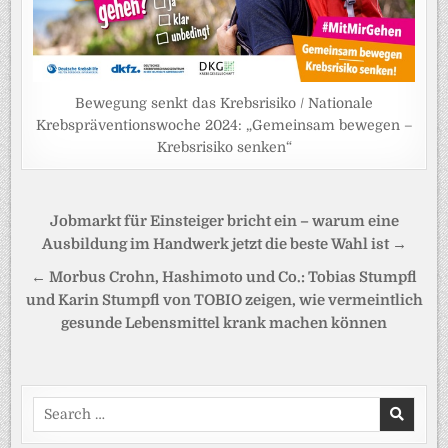
Bewegung senkt das Krebsrisiko / Nationale
Krebspräventionswoche 2024: „Gemeinsam bewegen –
Krebsrisiko senken“
Beitragsnavigation
Jobmarkt für Einsteiger bricht ein – warum eine
Ausbildung im Handwerk jetzt die beste Wahl ist →
← Morbus Crohn, Hashimoto und Co.: Tobias Stumpfl
und Karin Stumpfl von TOBIO zeigen, wie vermeintlich
gesunde Lebensmittel krank machen können
Search
for: