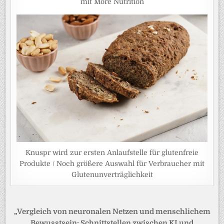
mit More Nutrition
Knuspr wird zur ersten Anlaufstelle für glutenfreie
Produkte / Noch größere Auswahl für Verbraucher mit
Glutenunverträglichkeit
Beitragsnavigation
„Vergleich von neuronalen Netzen und menschlichem
Bewusstsein: Schnittstellen zwischen KI und