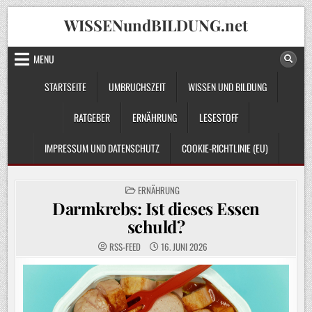
Skip
WISSENundBILDUNG.net
to
content
MENU
STARTSEITE
UMBRUCHSZEIT
WISSEN UND BILDUNG
RATGEBER
ERNÄHRUNG
LESESTOFF
IMPRESSUM UND DATENSCHUTZ
COOKIE-RICHTLINIE (EU)
POSTED
ERNÄHRUNG
IN
Darmkrebs: Ist dieses Essen
schuld?
RSS-FEED
16. JUNI 2026