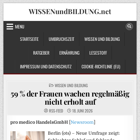
Skip
WISSENundBILDUNG.net
to
content
MENU
STARTSEITE
UMBRUCHSZEIT
WISSEN UND BILDUNG
RATGEBER
ERNÄHRUNG
LESESTOFF
IMPRESSUM UND DATENSCHUTZ
COOKIE-RICHTLINIE (EU)
POSTED
WISSEN UND BILDUNG
IN
59 % der Frauen wachen regelmäßig
nicht erholt auf
RSS-FEED
18. JUNI 2026
pro medico HandelsGmbH
[
Newsroom
]
Berlin (ots) – Neue Umfrage zeigt: