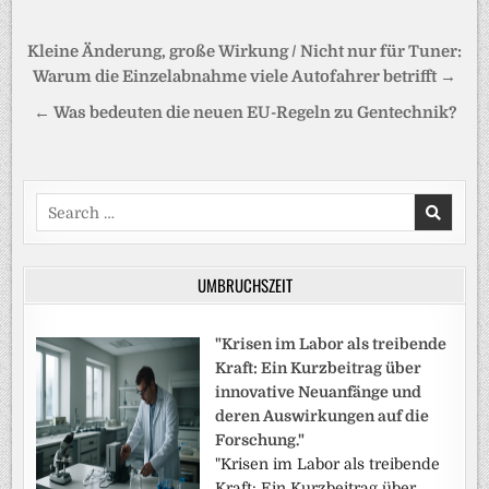
Beitragsnavigation
Kleine Änderung, große Wirkung / Nicht nur für Tuner:
Warum die Einzelabnahme viele Autofahrer betrifft →
← Was bedeuten die neuen EU-Regeln zu Gentechnik?
Search
for:
UMBRUCHSZEIT
"Krisen im Labor als treibende
Kraft: Ein Kurzbeitrag über
innovative Neuanfänge und
deren Auswirkungen auf die
Forschung."
"Krisen im Labor als treibende
Kraft: Ein Kurzbeitrag über