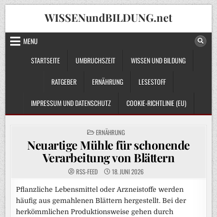
Skip
WISSENundBILDUNG.net
to
content
MENU
STARTSEITE
UMBRUCHSZEIT
WISSEN UND BILDUNG
RATGEBER
ERNÄHRUNG
LESESTOFF
IMPRESSUM UND DATENSCHUTZ
COOKIE-RICHTLINIE (EU)
POSTED
ERNÄHRUNG
IN
Neuartige Mühle für schonende
Verarbeitung von Blättern
RSS-FEED
18. JUNI 2026
Pflanzliche Lebensmittel oder Arzneistoffe werden
häufig aus gemahlenen Blättern hergestellt. Bei der
herkömmlichen Produktionsweise gehen durch