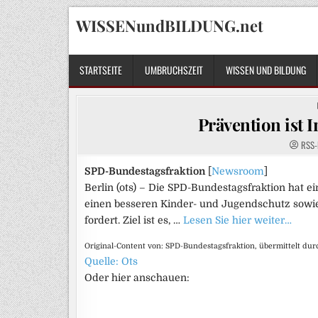
Skip
WISSENundBILDUNG.net
to
content
STARTSEITE
UMBRUCHSZEIT
WISSEN UND BILDUNG
Prävention ist I
RSS-
SPD-Bundestagsfraktion
[
Newsroom
]
Berlin (ots) – Die SPD-Bundestagsfraktion hat 
einen besseren Kinder- und Jugendschutz sowie 
fordert. Ziel ist es, …
Lesen Sie hier weiter…
Original-Content von: SPD-Bundestagsfraktion, übermittelt dur
Quelle: Ots
Oder hier anschauen: