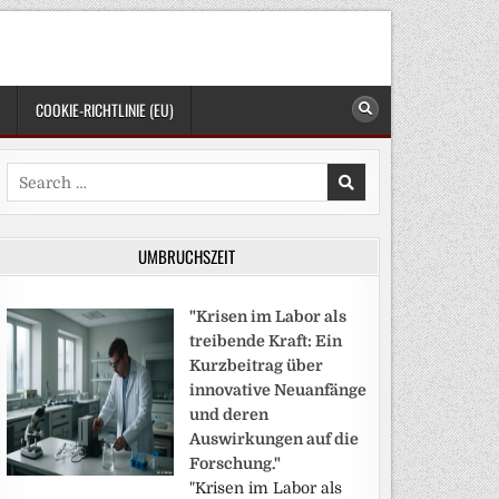
COOKIE-RICHTLINIE (EU)
Search
for:
UMBRUCHSZEIT
"Krisen im Labor als
treibende Kraft: Ein
Kurzbeitrag über
innovative Neuanfänge
und deren
Auswirkungen auf die
Forschung."
"Krisen im Labor als