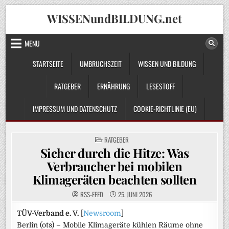
Skip
WISSENundBILDUNG.net
to
content
MENU
STARTSEITE
UMBRUCHSZEIT
WISSEN UND BILDUNG
RATGEBER
ERNÄHRUNG
LESESTOFF
IMPRESSUM UND DATENSCHUTZ
COOKIE-RICHTLINIE (EU)
POSTED
RATGEBER
IN
Sicher durch die Hitze: Was
Verbraucher bei mobilen
Klimageräten beachten sollten
RSS-FEED
25. JUNI 2026
TÜV-Verband e. V.
[
Newsroom
]
Berlin (ots) – Mobile Klimageräte kühlen Räume ohne