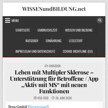
Skip
WISSENundBILDUNG.net
to
content
MENU
STARTSEITE
UMBRUCHSZEIT
WISSEN UND BILDUNG
RATGEBER
ERNÄHRUNG
LESESTOFF
IMPRESSUM UND DATENSCHUTZ
COOKIE-RICHTLINIE (EU)
POSTED
RATGEBER
IN
Leben mit Multipler Sklerose –
Unterstützung für Betroffene / App
„Aktiv mit MS“ mit neuen
Funktionen
RSS-FEED
26. JUNI 2026
Teva GmbH
[
Newsroom
]